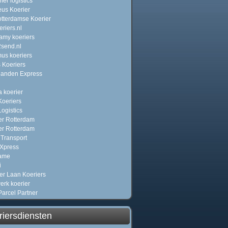
er logistics
us Koerier
tterdamse Koerier
riers.nl
amy koeriers
send.nl
us koeriers
 Koeriers
anden Express
n
 koerier
oeriers
ogistics
er Rotterdam
er Rotterdam
Transport
Xpress
ame
i
er Laan Koeriers
erk koerier
Parcel Partner
riersdiensten