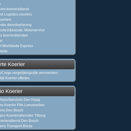
x
bird koeriersdienst
nd Logistics couriers
oeriers
ieke dienstverlening
ute;b&eacute; Motorservice
Ex koerierdiensten
er
t Worldwide Express
smoto
rte Koerier
Cargo vergelijkingssite vervoerders
ijk Koerier offertes
io Koerier
irportservices Den Haag
ss Koerier Flits Leeuwarden
ens Den Bosch
gics Koeriersdiensten Tilburg
oeriersdienst Den Bosch
ns Transport Breda