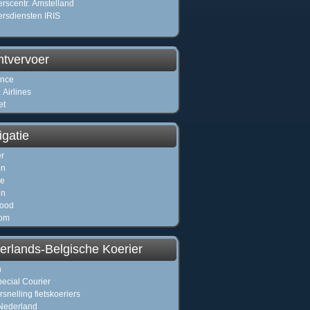
erscentr. Amstelland
ersdiensten IRIS
htvervoer
ance
 Airlines
et
igatie
r
on
ne
in
ood
om
erlands-Belgische Koerier
h
ecial Courier
snelling fietskoeriers
Nederland