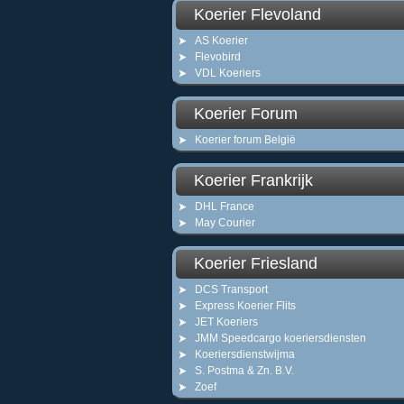
Koerier Flevoland
AS Koerier
Flevobird
VDL Koeriers
Koerier Forum
Koerier forum België
Koerier Frankrijk
DHL France
May Courier
Koerier Friesland
DCS Transport
Express Koerier Flits
JET Koeriers
JMM Speedcargo koeriersdiensten
Koeriersdienstwijma
S. Postma & Zn. B.V.
Zoef