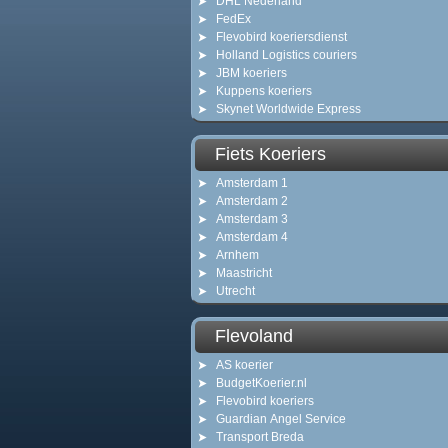
DHL Nederland
FedEx
Flevobird koeriersdienst
Holland Logistics couriers
JBM koeriers
Kuppens koeriers
Skynet Worldwide Express
Fiets Koeriers
Amsterdam 1
Amsterdam 2
Amsterdam 3
Amsterdam 4
Arnhem
Maastricht
Utrecht
Flevoland
AS koerier
BudgetKoerier.nl
Flevobird koeriers
Guardian Angel Service
Transport Breda