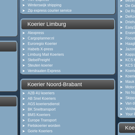
Bezem
Winterswijk shipping
De Ge
Zip express courier service
De Ro
DeKoe
Drieh
Koerier Limburg
Easy2
Alexpress
Erasm
Cargoplanner.nl
Focus
Euroregio Koerier
Haagl
Habets X-press
Jazo
Limburg Mail Koeriers
Kappa
StebelFreight
KCS K
Steuten koerier
KCS L
Verstraaten Express
Koeri
Koeri
Mauk 
Koerier Noord-Brabant
Motor
No N
A2B 4U koeriers
Skipp
AB Snel Koeriers
Van d
AGS koeriersdienst
Veldw
BK Sneltransport
Your 
BMS Koeriers
Europe Transport
Fietskoerier worden
Koe
Goirle Koeriers