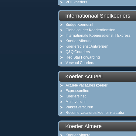
VDL koeriers
Internationaal Snelkoeriers
BudgetKoerier.nl
Globalcourier Koerierdiensten
Internationale Koeriersdienst T Express
Koerier Allround
Koeriersdienst Antwerpen
Q&Q Courriers
Red Star Forwarding
Verwaal Couriers
Koerier Actueel
Actuele vacatures koerier
Expressonline
Koeriers.net
Multi-vers.nl
Pakket versturen
Recente vacatures koerier via Luba
Koerier Almere
Koerier Almere