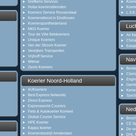
Grefkens Services
Koeri
Hotax koeriersdiensten
Koeri
Koeriers Service Roosendaal
L.S.K.
Koeriersdienst in Eindhoven
KoerierspuntNederland
Luc
MKG Koerier
Tour de Ville fietskoeriers
Air fr
Unique Koeriers
China
Van der Stroom Koerier
Easyj
Vereijken Transporten
Vrijhoff Service
Nav
Witmar
Zwols Koeriers
Becke
Clari
Engi
Koerier Noord-Holland
Garm
4UKoeriers
Kenw
Best Express Networks
TomT
Direct Express
Expressworld Couriers
Ned
Fiets & Autokoerier Komeet
Global Courier Service
Bosc
HPE Koerier
CE Sp
Kappa koerier
De ver
Koeriersbedrijf Amsterdam
DHL 