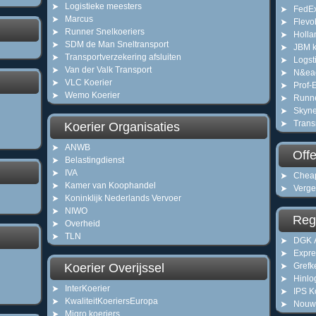
Logistieke meesters
FedE
Marcus
Flevo
Runner Snelkoeriers
Holla
SDM de Man Sneltransport
JBM k
Transportverzekering afsluiten
Logst
Van der Valk Transport
N&eac
VLC Koerier
Prof-
Wemo Koerier
Runn
Skyne
Tran
Koerier Organisaties
ANWB
Offe
Belastingdienst
IVA
Cheap
Kamer van Koophandel
Vergel
Koninklijk Nederlands Vervoer
NIWO
Reg
Overheid
TLN
DGK A
Expre
Koerier Overijssel
Grefk
Hinlo
InterKoerier
IPS K
KwaliteitKoeriersEuropa
Nouwe
Migro koeriers