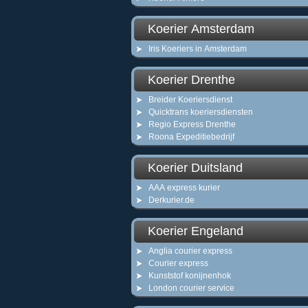
Koerier Amsterdam
Iris Koeriers in Amsterdam
Koerier Drenthe
Breider Koeriersdienst
Quicktrans koeriersdiensten
Regio Express Drenthe
Roona Expeditiebedrijf
Koerier Duitsland
AAA express kurier
Derkurier.de
Koerier Engeland
Anglia courier express
Courier express
Kunststof konijnenhok
London courier service