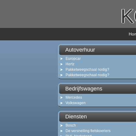
K
Ho
Autoverhuur
Europcar
Hertz
Pakketweegschaal nodig?
Pakketweegschaal nodig?
Bedrijfswagens
Mercedes
Volkswagen
Diensten
Bosch
De versnelling fietskoeriers