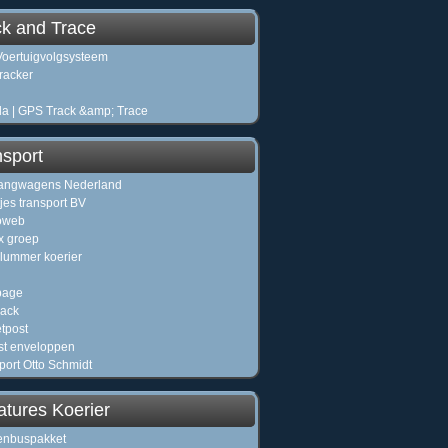
ck and Trace
oertuigvolgsysteem
racker
a | GPS Track &amp; Trace
nsport
angwagens Nederland
jes transport BV
oweb
x groep
lummer koerier
page
ack
tpost
jst enveloppen
port Otto Schmidt
atures Koerier
enbuspakket