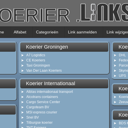
OERIER
.
me
Alfabet
Categorieën
Link aanmelden
Link wijzige
Koerier Groningen
Koe
A7 Logistics
DHL
CE Koeriers
Fede
Taxi Groningen
Parce
Van Der Laan Koeriers
Skyne
UPS
Koerier Internationaal
Koe
Alblas internationaal transport
Alcotrans containers
Koeri
Cargo Service Center
Zeeuw
Cargoteam BV
MSI express courier
Koer
Snel BV
Tilburgse koerier
BDS K
TNT Express