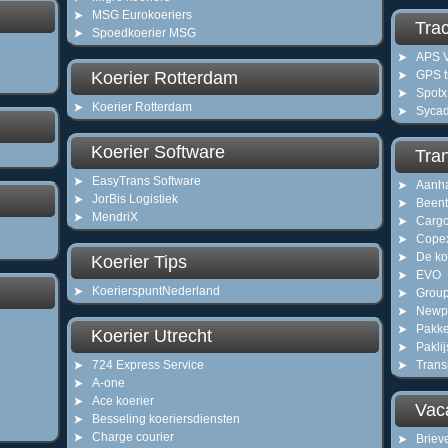
MSG Eurokoeriers
Tra
Spoedkoerier MSG
APS V
Koerier Rotterdam
GPS t
Spotx
Koerier Rotterdam
Sycad
Koerier Software
Tra
EasyTrans Software
Aanh
JorBis Logistiek
Beent
MendriX
Carg
Cope
De ko
Koerier Tips
EVO
KoerierspuntNederland
Grou
Newp
Pakke
Koerier Utrecht
Pakli
724 Express Service
Trans
A-one
Ace koerier
Vac
Besseling koeriersdiensten
Charge courier
Briev