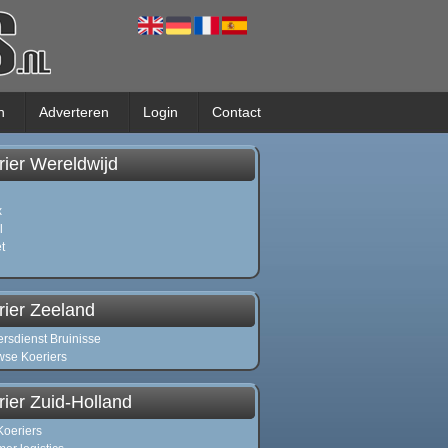
n
Adverteren
Login
Contact
rier Wereldwijd
x
l
t
rier Zeeland
ersdienst Bruinisse
se Koeriers
ier Zuid-Holland
oeriers